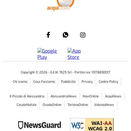
Copyright ©
2026
- G.E.M. 1925 Srl - Partita iva: 13178830017
Chi siamo
Cosa Facciamo
Pubblicità
Privacy
Cookie Policy
Il Piccolo di Alessandria
AlessandriaNews
NoviOnline
AcquiNews
CasaleNotizie
OvadaOnline
TortonaOnline
ValenzaNews