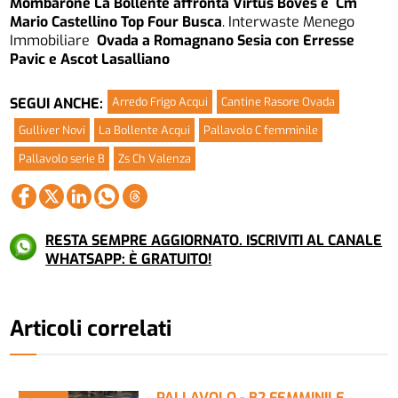
Mombarone La Bollente affronta Virtus Boves e Cm
Mario Castellino Top Four Busca
. Interwaste Menego
Immobiliare
Ovada a Romagnano Sesia con Erresse
Pavic e Ascot Lasalliano
Arredo Frigo Acqui
Cantine Rasore Ovada
SEGUI ANCHE:
Gulliver Novi
La Bollente Acqui
Pallavolo C femminile
Pallavolo serie B
Zs Ch Valenza
RESTA SEMPRE AGGIORNATO. ISCRIVITI AL CANALE
WHATSAPP: È GRATUITO!
Articoli correlati
PALLAVOLO - B2 FEMMINILE