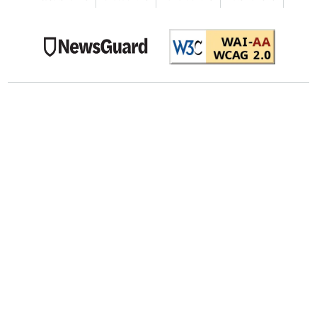
L'aereo si trova all'aviosuperficie di regione Barbato
4 AGOSTO 2026
ore
15:34
CRONACA
NELLA CENTRALISSIMA PIAZZA DELLA BOLLENTE
Acqui Terme, trovato il guasto che ha