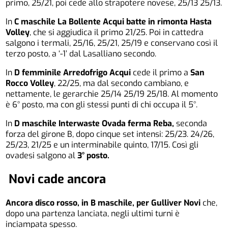
primo, 25/21, poi cede allo strapotere novese, 25/13 25/13.
In
C maschile La Bollente Acqui batte in rimonta Hasta
Volley
, che si aggiudica il primo 21/25. Poi in cattedra
salgono i termali, 25/16, 25/21, 25/19 e conservano così il
terzo posto, a ‘-1’ dal Lasalliano secondo.
In
D femminile Arredofrigo Acqui
cede il primo a
San
Rocco Volley
, 22/25, ma dal secondo cambiano, e
nettamente, le gerarchie 25/14 25/19 25/18. Al momento
è 6° posto, ma con gli stessi punti di chi occupa il 5°.
In
D maschile Interwaste Ovada ferma Reba,
seconda
forza del girone B, dopo cinque set intensi: 25/23. 24/26,
25/23, 21/25 e un interminabile quinto, 17/15. Così gli
ovadesi salgono al
3° posto.
Novi cade ancora
Ancora disco rosso, in B maschile, per Gulliver Novi
che,
dopo una partenza lanciata, negli ultimi turni è
inciampata spesso.