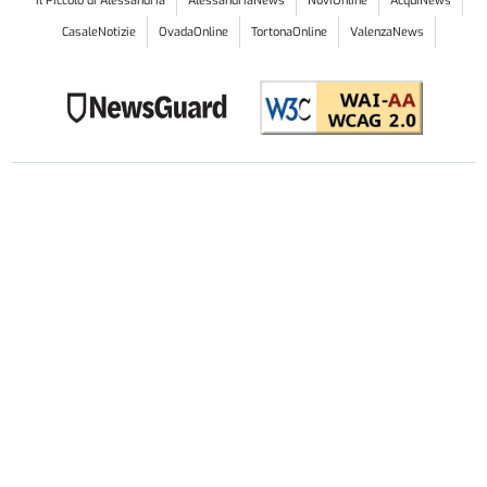
Il Piccolo di Alessandria
AlessandriaNews
NoviOnline
AcquiNews
CasaleNotizie
OvadaOnline
TortonaOnline
ValenzaNews