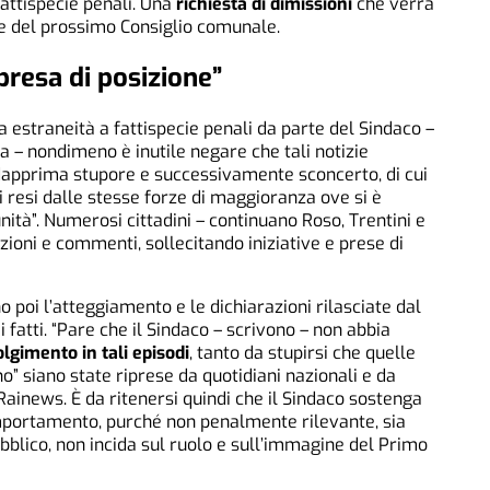
fattispecie penali. Una
richiesta di dimissioni
che verrà
one del prossimo Consiglio comunale.
 presa di posizione”
na estraneità a fattispecie penali da parte del Sindaco –
a – nondimeno è inutile negare che tali notizie
 dapprima stupore e successivamente sconcerto, di cui
i resi dalle stesse forze di maggioranza ove si è
tunità”. Numerosi cittadini – continuano Roso, Trentini e
ioni e commenti, sollecitando iniziative e prese di
no poi l’atteggiamento e le dichiarazioni rilasciate dal
i fatti. “Pare che il Sindaco – scrivono – non abbia
lgimento in tali episodi
, tanto da stupirsi che quelle
no” siano state riprese da quotidiani nazionali e da
Rainews. È da ritenersi quindi che il Sindaco sostenga
omportamento, purché non penalmente rilevante, sia
bblico, non incida sul ruolo e sull’immagine del Primo