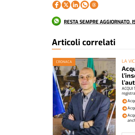
RESTA SEMPRE AGGIORNATO. IS
Articoli correlati
LA VI
CRONACA
Acqu
l’in
l’au
ACQUI T
registra
Acqu
Acqu
Acqu
anch