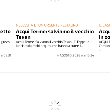
NECESSITA DI UN URGENTE RESTAURO
IL CAS
vetto
Acqui Terme: salviamo il vecchio
Acqu
Texan
in z
 giusto
Acqui Terme: Salviamo il vecchio Texan . E’ l’appello
ACQUI T
.
lanciato da molti acquesi che hanno a cuore il...
Comune 
...
re
08:31
4 AGOSTO 2026
ore
15:34