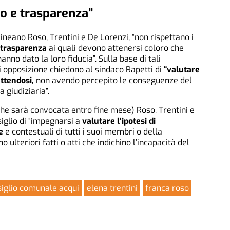
oro e trasparenza”
neano Roso, Trentini e De Lorenzi, “non rispettano i
e trasparenza
ai quali devono attenersi coloro che
hanno dato la loro fiducia”. Sulla base di tali
 di opposizione chiedono al sindaco Rapetti di
“
valutare
ettendosi,
non avendo percepito le conseguenze del
 giudiziaria”.
he sarà convocata entro fine mese) Roso, Trentini e
siglio di “impegnarsi a
valutare l’ipotesi di
e
e contestuali di tutti i suoi membri o della
ulteriori fatti o atti che indichino l’incapacità del
iglio comunale acqui
elena trentini
franca roso