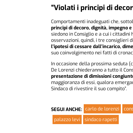
“Violati i principi di dec
Comportamenti inadeguati che, sottoli
principi di decoro, dignità, impegno 
siedono in Consiglio e a cui i cittadini 
osservazioni, quindi, i tre consiglieri
l’ipotesi di cessare dall’incarico, dim
suo coinvolgimento nei fatti di cronaca
In occasione della prossima seduta (c
De Lorenzi chiederanno a tutto il Con
presentazione di dimissioni congiunt
maggioranza di essi, qualora emergano 
Sindaco di rivestire il suo compito”.
carlo de lorenzi
cons
SEGUI ANCHE:
palazzo levi
sindaco rapetti