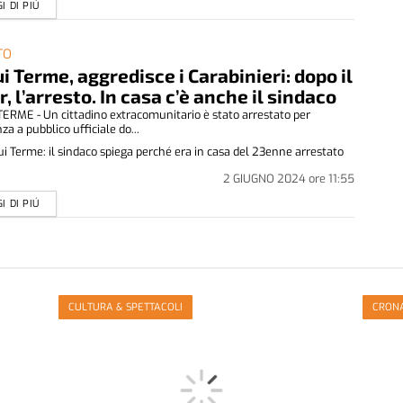
I DI PIÚ
TO
i Terme, aggredisce i Carabinieri: dopo il
r, l’arresto. In casa c’è anche il sindaco
ERME - Un cittadino extracomunitario è stato arrestato per
za a pubblico ufficiale do...
i Terme: il sindaco spiega perché era in casa del 23enne arrestato
2 GIUGNO 2024
ore
11:55
I DI PIÚ
CULTURA & SPETTACOLI
CRON