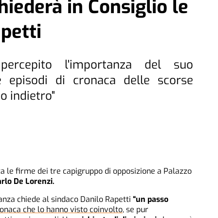
iederà in Consiglio le
petti
ercepito l'importanza del suo
 episodi di cronaca delle scorse
o indietro"
le firme dei tre capigruppo di opposizione a Palazzo
arlo De Lorenzi.
anza chiede al sindaco Danilo Rapetti
“un passo
ronaca che lo hanno visto coinvolto
, se pur