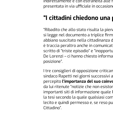
indirettamente e con estraneità alle 
presentata in via ufficiale in occasi
“I cittadini chiedono una
“Ribadito che allo stato risulta la pie
si legge nel documento a triplice firm
abbiano suscitato nella cittadinanza
è traccia peraltro anche in comunicat
scritto di “triste episodio” e “inoppor
De Lorenzi – ci hanno chiesto informaz
posizione”.
I tre consiglieri di opposizione critica
sindaco Rapetti nei giorni successivi a
percepito
l’importanza del suo coinvo
da lui ritenute “notizie che non esisto
importanti siti di informazione quale 
la tesi secondo la quale qualsiasi c
lecito e quindi permesso e, se reso pu
Cittadino”.