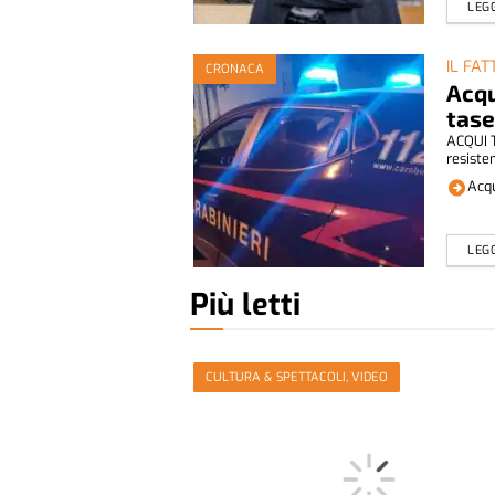
LEGG
IL FAT
CRONACA
Acqu
tase
ACQUI T
resisten
Acqu
LEGG
Più letti
CULTURA & SPETTACOLI, VIDEO