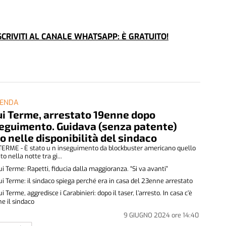
CRIVITI AL CANALE WHATSAPP: È GRATUITO!
CENDA
i Terme, arrestato 19enne dopo
seguimento. Guidava (senza patente)
to nelle disponibilità del sindaco
ERME - È stato u n inseguimento da blockbuster americano quello
to nella notte tra gi...
i Terme: Rapetti, fiducia dalla maggioranza. “Si va avanti”
i Terme: il sindaco spiega perché era in casa del 23enne arrestato
i Terme, aggredisce i Carabinieri: dopo il taser, l’arresto. In casa c’è
e il sindaco
9 GIUGNO 2024
ore
14:40