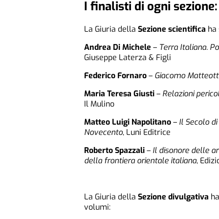
I finalisti di ogni sezione:
La Giuria della
Sezione scientifica
ha s
Andrea Di Michele
–
Terra Italiana. P
Giuseppe Laterza & Figli
Federico Fornaro
–
Giacomo Matteotti. 
Maria Teresa Giusti
–
Relazioni perico
Il Mulino
Matteo Luigi Napolitano
–
Il Secolo d
Novecento
, Luni Editrice
Roberto Spazzali
–
Il disonore delle a
della frontiera orientale italiana
, Ediz
La Giuria della
Sezione divulgativa
ha
volumi: