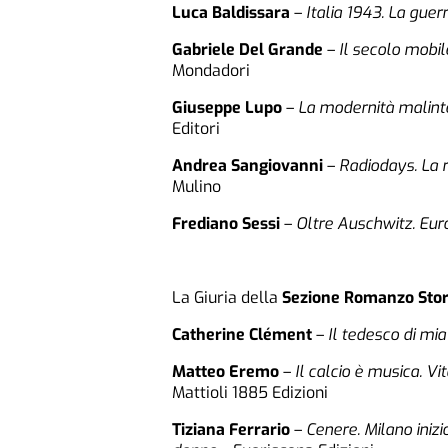
Luca Baldissara
–
Italia 1943. La guer
Gabriele Del Grande
–
Il secolo mobil
Mondadori
Giuseppe Lupo
–
La modernità malintes
Editori
Andrea Sangiovanni
–
Radiodays. La r
Mulino
Frediano Sessi
–
Oltre Auschwitz. Eur
La Giuria della
Sezione Romanzo Stor
Catherine Clément
–
Il tedesco di mi
Matteo Eremo
–
Il calcio è musica. V
Mattioli 1885 Edizioni
Tiziana Ferrario
–
Cenere. Milano inizi