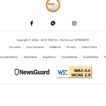
CULTURA & SPETTACOLI
CRON
NECESSITA DI UN URGENTE RESTAURO
IL CAS
Acqui Terme: salviamo il
Acqu
tti
vecchio Texan
in z
 giusto
Acqui Terme: Salviamo il vecchio Texan . E’ l’appello
ACQUI T
.
lanciato da molti acquesi che hanno a cuore il...
Comune 
...
re
08:31
4 AGOSTO 2026
ore
15:34