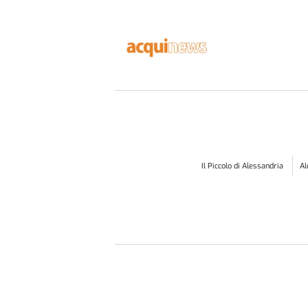
CULTURA & SPETTACOLI, VIDEO
LA CURIOSITÀ
Acqui, diventa disco il
motivetto inventato per i ga
ACQUI TERME - Canticchia un motivetto che va
bene per richiamare i gatti quand'è l'ora della ..
31 LUGLIO 2026
o
Ultime notizie