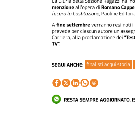
La Giuria della Sezione Ragazzi ha in
menzione
all’opera di
Romano Cappell
fecero la Costituzione
, Paoline Editori
A
fine settembre
verranno resi noti i 
prevede per ciascun autore un assegn
Carriera, alla proclamazione dei
“Tes
TV”.
finalisti acqui storia
SEGUI ANCHE:
RESTA SEMPRE AGGIORNATO. IS
Più letti