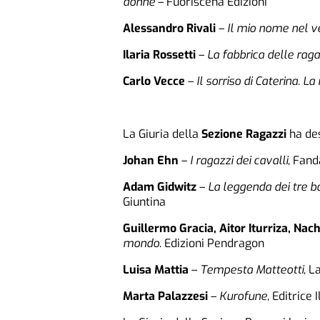
donne
– Fuoriscena Edizioni
Alessandro Rivali
–
Il mio nome nel ve
Ilaria Rossetti
–
La fabbrica delle rag
Carlo Vecce
–
Il sorriso di Caterina. 
La Giuria della
Sezione Ragazzi
ha des
Johan Ehn
–
I ragazzi dei cavalli
, Fand
Adam Gidwitz
–
La leggenda dei tre b
Giuntina
Guillermo Gracia, Aitor Iturriza, Nac
mondo
. Edizioni Pendragon
Luisa Mattia
–
Tempesta Matteotti
, L
Marta Palazzesi
–
Kurofune
, Editrice 