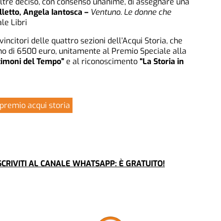
oltre deciso, con consenso unanime, di assegnare una
etto, Angela Iantosca –
Ventuno. Le donne che
ale Libri
vincitori delle quattro sezioni dell’Acqui Storia, che
o di 6500 euro, unitamente al Premio Speciale alla
timoni del Tempo”
e al riconoscimento
“La Storia in
premio acqui storia
CRIVITI AL CANALE WHATSAPP: È GRATUITO!