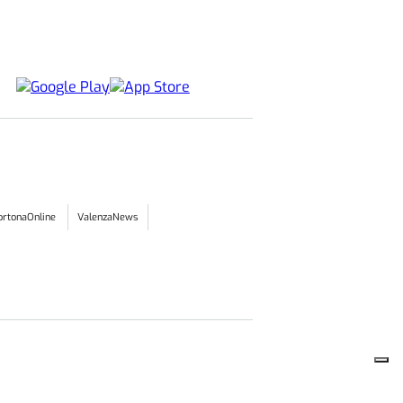
ACA
O
i Terme, saltano i tombini
ona Bagni
ERME - Rapido intervento dei tecnici del
di Acqui Terme per una singolare situazione
3 AGOSTO 2026
ore
11:05