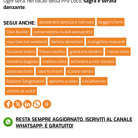
Ogni sera, nei locali della Pro Loco,
sagra e serata
danzante
.
alessandria barocca e non solo
beggar's farm
SEGUI ANCHE:
Clive Bunker
conservatorio vivaldi alessandria
cosa fare nel weekend
daniela demicheli
evangelina mascardi
facciamo teatro
franco taulino
grand prix bordino
i senza stato
massimo bagliani
matteo costa
orchestra junior classica
paolo bonfanti
roberto tiranti
scatola sonora
Scipione Sangiovanni
spinetta a colori
trio johannes
vittorio de scalzi
RESTA SEMPRE AGGIORNATO. ISCRIVITI AL CANALE
WHATSAPP: È GRATUITO!