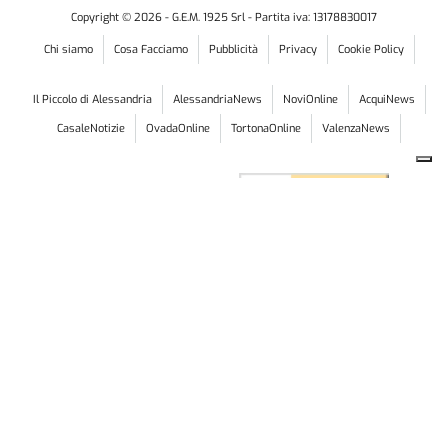
Copyright ©
2026
- G.E.M. 1925 Srl - Partita iva: 13178830017
Chi siamo
Cosa Facciamo
Pubblicità
Privacy
Cookie Policy
Il Piccolo di Alessandria
AlessandriaNews
NoviOnline
AcquiNews
CasaleNotizie
OvadaOnline
TortonaOnline
ValenzaNews