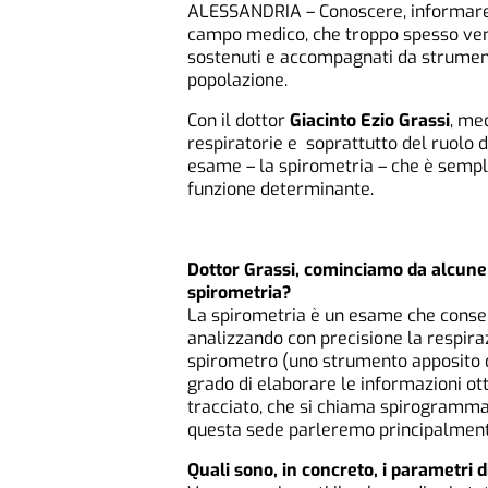
ALESSANDRIA – Conoscere, informare, 
campo medico, che troppo spesso ven
sostenuti e accompagnati da strumenti
popolazione.
Con il dottor
Giacinto Ezio Grassi
, me
respiratorie e soprattutto del ruolo d
esame – la spirometria – che è sempl
funzione determinante.
Dottor Grassi, cominciamo da alcune i
spirometria?
La spirometria è un esame che consen
analizzando con precisione la respiraz
spirometro (uno strumento apposito d
grado di elaborare le informazioni ot
tracciato, che si chiama spirogramma.
questa sede parleremo principalmente
Quali sono, in concreto, i parametri d