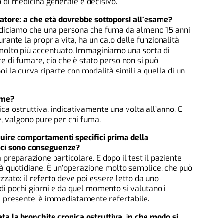
o di medicina generale è decisivo.
tore: a che età dovrebbe sottoporsi all’esame?
 diciamo che una persona che fuma da almeno 15 anni
urante la propria vita, ha un calo delle funzionalità
 molto più accentuato. Immaginiamo una sorta di
e di fumare, ciò che è stato perso non si può
 la curva riparte con modalità simili a quella di un
ame?
ica ostruttiva, indicativamente una volta all’anno. E
, valgono pure per chi fuma.
guire comportamenti specifici prima della
, ci sono conseguenze?
 preparazione particolare. E dopo il test il paziente
ità quotidiane. È un’operazione molto semplice, che può
zato: il referto deve poi essere letto da uno
ro di pochi giorni e da quel momento si valutano i
 è presente, è immediatamente refertabile.
ata la bronchite cronica ostruttiva, in che modo si