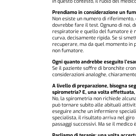
in questo contesto, il ruolo del medic
Prendiamo in considerazione un fuma
Non esiste un numero di riferimento,
dovrebbe fare il test. Ognuno di noi, d
respiratorie e quello del fumatore è
curva, decisamente ripida. Se si smett
recuperare, ma da quel momento in poi
non fumatore.
Ogni quanto andrebbe eseguito l’es
Se il paziente soffre di bronchite cron
considerazioni analoghe, chiaramente
A livello di preparazione, bisogna se
spirometria? E, una volta effettuata
No, la spirometria non richiede alcuna
può tornare subito alle abituali attiv
eseguire anche un infermiere specializ
specialista, il risultato arriva nel gi
passaggi successivi. Ma se il medico
Parliamo di terapie: una volta accert