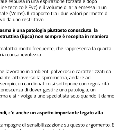
tale espulsa in una espirazione forzata e dopo
ine tecnico è Fvc) e il volume di aria emessa in un
le (Vems). Il rapporto tra i due valori permette di
ivo da uno restrittivo.
 l’asma è una patologia piuttosto conosciuta, la
 ostruttiva (Bpco) non sempre è recepita in maniera
 malattia molto frequente, che rappresenta la quarta
aria consapevolezza.
che lavorano in ambienti polverosi o caratterizzati da
inante, attraverso la spirometria, andare ad
esempio, un cardiopatico si sottopone con regolarità
onoscenza di dover gestire una patologia, un
ma e si rivolge a uno specialista solo quando il danno
ndi, c’è anche un aspetto importante legato alla
campagne di sensibilizzazione su questo argomento. E