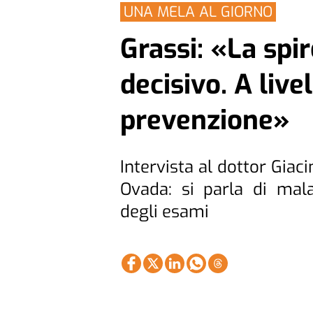
UNA MELA AL GIORNO
Grassi: «La spi
decisivo. A live
prevenzione»
Intervista al dottor Giac
Ovada: si parla di mala
degli esami