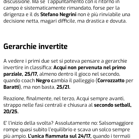
discussione. Ma se l’appuntamento con il ritorno in
campo è sistematicamente rimandato, forse per la
dirigenza e il ds
Stefano Negrini
non è più rinviabile una
decisione netta, magari difficile, ma drastica e dovuta.
Gerarchie invertite
A vedere i primi due set si poteva pensare a gerarchie
invertire in classifica:
Acqui non pervenuta nel primo
parziale, 25/17,
almeno dentro il gioco nel secondo,
quando coach
Negro c
ambia il palleggio (
Corrozzatto
per
Baratti
), ma non basta,
25/21.
Reazione, finalmente, nel terzo, Acqui sempre avanti,
strappo nelle fasi centrali e chiusura al
secondo setball,
20/25.
E’ l’inizio della svolta? Assolutamente no: Salsomaggiore
rompe quasi subito l’equilibrio e scava un solco sempre
più ampio.
L’unica fiammata sul 24/17,
quando i termali