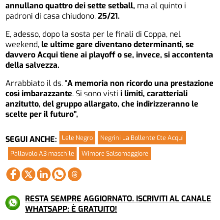
annullano quattro dei sette setball,
ma al quinto i
padroni di casa chiudono,
25/21.
E, adesso, dopo la sosta per le finali di Coppa, nel
weekend,
le ultime gare diventano determinanti, se
davvero Acqui tiene ai playoff o se, invece, si accontenta
della salvezza.
Arrabbiato il ds. “
A memoria non ricordo una prestazione
così imbarazzante
. Si sono visti
i limiti, caratteriali
anzitutto, del gruppo allargato, che indirizzeranno le
scelte per il futuro”,
Lele Negro
Negrini La Bollente Cte Acqui
SEGUI ANCHE:
Pallavolo A3 maschile
Wimore Salsomaggiore
RESTA SEMPRE AGGIORNATO. ISCRIVITI AL CANALE
WHATSAPP: È GRATUITO!