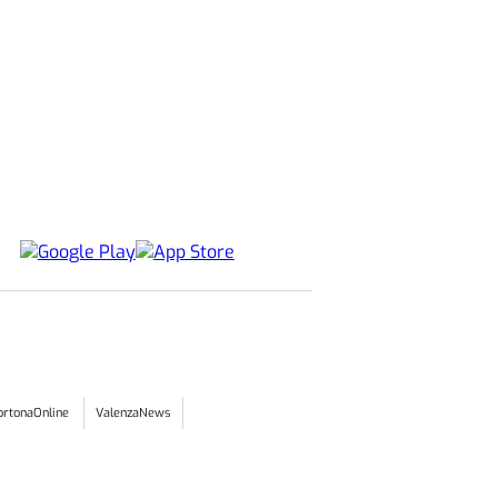
ortonaOnline
ValenzaNews