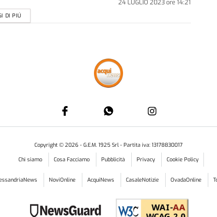
24 LUGLIO 2023
ore
14:21
I DI PIÚ
Copyright ©
2026
- G.E.M. 1925 Srl - Partita iva: 13178830017
Chi siamo
Cosa Facciamo
Pubblicità
Privacy
Cookie Policy
lessandriaNews
NoviOnline
AcquiNews
CasaleNotizie
OvadaOnline
T