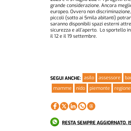
grande considerazione. Ancora meglio 
europeo. Ovvero non discriminazione, 
piccoli (sotto ai 5mila abitanti) potr
saranno disponibili spazi esterni attr
sicurezza e all’aperto. Lo sportello 
il 12 e il 19 settembre.
asilo
assessore
ba
SEGUI ANCHE:
mamme
nido
piemonte
regione
RESTA SEMPRE AGGIORNATO. IS