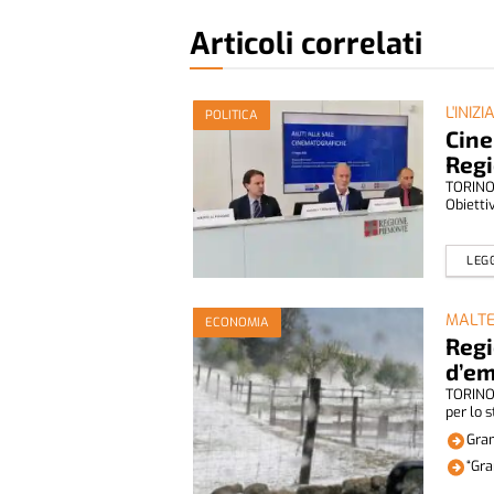
Articoli correlati
L'INIZI
POLITICA
Cine
Reg
TORINO 
Obiettiv
LEGG
MALT
ECONOMIA
Regi
d’em
TORINO 
per lo s
Gran
“Gra