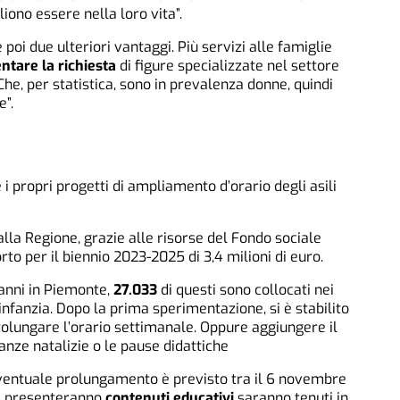
iono essere nella loro vita”.
oi due ulteriori vantaggi. Più servizi alle famiglie
tare la richiesta
di figure specializzate nel settore
Che, per statistica, sono in prevalenza donne, quindi
”.
i propri progetti di ampliamento d’orario degli asili
lla Regione, grazie alle risorse del Fondo sociale
o per il biennio 2023-2025 di 3,4 milioni di euro.
 anni in Piemonte,
27.033
di questi sono collocati nei
 infanzia. Dopo la prima sperimentazione, si è stabilito
olungare l’orario settimanale. Oppure aggiungere il
anze natalizie o le pause didattiche
l’eventuale prolungamento è previsto tra il 6 novembre
che presenteranno
contenuti educativi
saranno tenuti in