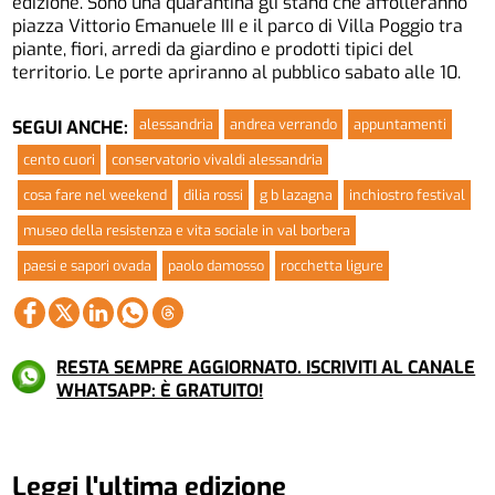
edizione. Sono una quarantina gli stand che affolleranno
piazza Vittorio Emanuele III e il parco di Villa Poggio tra
piante, fiori, arredi da giardino e prodotti tipici del
territorio. Le porte apriranno al pubblico sabato alle 10.
alessandria
andrea verrando
appuntamenti
SEGUI ANCHE:
cento cuori
conservatorio vivaldi alessandria
cosa fare nel weekend
dilia rossi
g b lazagna
inchiostro festival
museo della resistenza e vita sociale in val borbera
paesi e sapori ovada
paolo damosso
rocchetta ligure
RESTA SEMPRE AGGIORNATO. ISCRIVITI AL CANALE
WHATSAPP: È GRATUITO!
Leggi l'ultima edizione