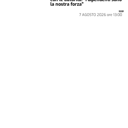
la nostra forza"
7 AGOSTO 2026
ore
13:00
CULTURA & SPETTACOLI
NECESSITA DI UN URGENTE
RESTAURO
Acqui Terme: salviamo il
vecchio Texan
L'aereo si trova all'aviosuperficie
di regione Barbato
4 AGOSTO 2026
ore
15:34
Ultime notizie