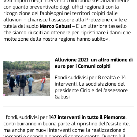
«Gli importi degli interventi coincidono sostanzialmente
con quanto preventivato dagli uffici regionali con la
ricognizione dei fabbisogni nei territori colpiti dalle
alluvioni – chiarisce l’assessore alla Protezione civile e
tutela del suolo
Marco Gabusi
– E’ un ulteriore tassello
che siamo riusciti ad ottenere per ripristinare i danni che
molte zone della nostra regione hanno subito».
Alluvione 2021: un altro milione di
euro per i Comuni colpiti
Fondi suddivisi per 8 realtà e 14
interventi. La soddisfazione del
presidente Cirio e dell'assessore
Gabusi
I fondi, suddivisi per
147 interventi in tutto il Piemonte
,
contribuiranno in buona parte al ripristino dell’esistente,
ma anche per nuovi interventi come la realizzazione di
versanti e sponde e opere di contenimento. Questo è il