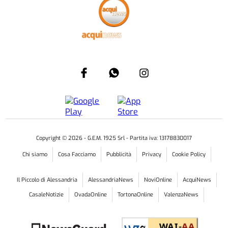
CRONACA
NELLA CENTRALISSIMA PIAZZA DELLA BOLLENTE
Acqui Terme, trovato il guasto che ha
provocato il blackout
I tecnici si sono alternati nel cantiere per tutta la
notte