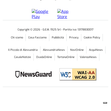
Copyright ©
2026
- G.E.M. 1925 Srl - Partita iva: 13178830017
Chi siamo
Cosa Facciamo
Pubblicità
Privacy
Cookie Policy
Il Piccolo di Alessandria
AlessandriaNews
NoviOnline
AcquiNews
CasaleNotizie
OvadaOnline
TortonaOnline
ValenzaNews