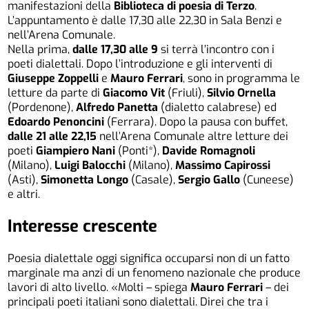
manifestazioni della
Biblioteca di poesia di Terzo
.
L’appuntamento è dalle 17,30 alle 22,30 in Sala Benzi e
nell’Arena Comunale.
Nella prima,
dalle 17,30 alle 9
si terrà l’incontro con i
poeti dialettali. Dopo l’introduzione e gli interventi di
Giuseppe Zoppelli
e
Mauro Ferrari
, sono in programma le
letture da parte di
Giacomo Vit
(Friuli),
Silvio Ornella
(Pordenone),
Alfredo Panetta
(dialetto calabrese) ed
Edoardo Penoncini
(Ferrara). Dopo la pausa con buffet,
dalle 21 alle 22,15
nell’Arena Comunale altre letture dei
poeti
Giampiero Nani
(Ponti*),
Davide Romagnoli
(Milano),
Luigi Balocchi
(Milano),
Massimo Capirossi
(Asti),
Simonetta Longo
(Casale),
Sergio Gallo
(Cuneese)
e altri.
Interesse crescente
Poesia dialettale oggi significa occuparsi non di un fatto
marginale ma anzi di un fenomeno nazionale che produce
lavori di alto livello. «Molti – spiega
Mauro Ferrari
– dei
principali poeti italiani sono dialettali. Direi che tra i