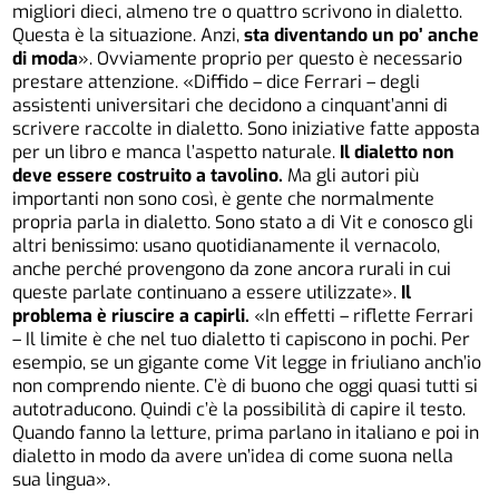
migliori dieci, almeno tre o quattro scrivono in dialetto.
Questa è la situazione. Anzi,
sta diventando un po’ anche
di moda
». Ovviamente proprio per questo è necessario
prestare attenzione. «Diffido – dice Ferrari – degli
assistenti universitari che decidono a cinquant’anni di
scrivere raccolte in dialetto. Sono iniziative fatte apposta
per un libro e manca l’aspetto naturale.
Il dialetto non
deve essere costruito a tavolino.
Ma gli autori più
importanti non sono così, è gente che normalmente
propria parla in dialetto. Sono stato a di Vit e conosco gli
altri benissimo: usano quotidianamente il vernacolo,
anche perché provengono da zone ancora rurali in cui
queste parlate continuano a essere utilizzate».
Il
problema è riuscire a capirli.
«In effetti – riflette Ferrari
– Il limite è che nel tuo dialetto ti capiscono in pochi. Per
esempio, se un gigante come Vit legge in friuliano anch’io
non comprendo niente. C’è di buono che oggi quasi tutti si
autotraducono. Quindi c’è la possibilità di capire il testo.
Quando fanno la letture, prima parlano in italiano e poi in
dialetto in modo da avere un’idea di come suona nella
sua lingua».