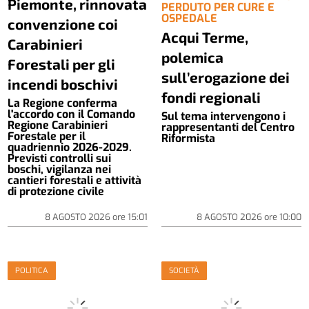
Piemonte, rinnovata
PERDUTO PER CURE E
OSPEDALE
convenzione coi
Acqui Terme,
Carabinieri
polemica
Forestali per gli
sull’erogazione dei
incendi boschivi
fondi regionali
La Regione conferma
l'accordo con il Comando
Sul tema intervengono i
Regione Carabinieri
rappresentanti del Centro
Forestale per il
Riformista
quadriennio 2026-2029.
Previsti controlli sui
boschi, vigilanza nei
cantieri forestali e attività
di protezione civile
8 AGOSTO 2026
ore
15:01
8 AGOSTO 2026
ore
10:00
POLITICA
SOCIETÀ