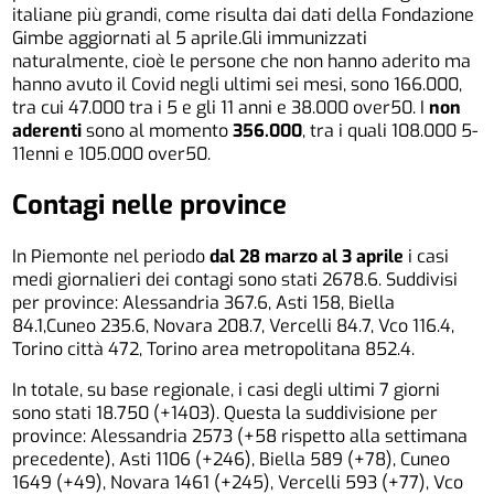
italiane più grandi, come risulta dai dati della Fondazione
Gimbe aggiornati al 5 aprile.Gli immunizzati
naturalmente, cioè le persone che non hanno aderito ma
hanno avuto il Covid negli ultimi sei mesi, sono 166.000,
tra cui 47.000 tra i 5 e gli 11 anni e 38.000 over50. I
non
aderenti
sono al momento
356.000
, tra i quali 108.000 5-
11enni e 105.000 over50.
Contagi nelle province
In Piemonte nel periodo
dal 28 marzo al 3 aprile
i casi
medi giornalieri dei contagi sono stati 2678.6. Suddivisi
per province: Alessandria 367.6, Asti 158, Biella
84.1,Cuneo 235.6, Novara 208.7, Vercelli 84.7, Vco 116.4,
Torino città 472, Torino area metropolitana 852.4.
In totale, su base regionale, i casi degli ultimi 7 giorni
sono stati 18.750 (+1403). Questa la suddivisione per
province: Alessandria 2573 (+58 rispetto alla settimana
precedente), Asti 1106 (+246), Biella 589 (+78), Cuneo
1649 (+49), Novara 1461 (+245), Vercelli 593 (+77), Vco