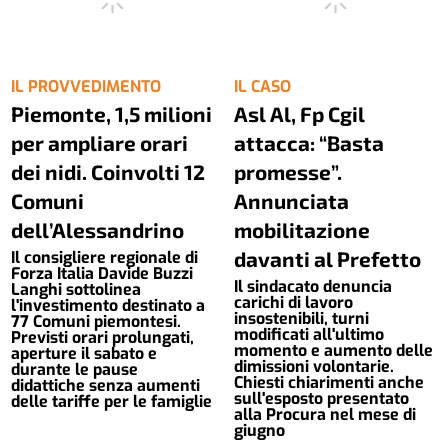
IL PROVVEDIMENTO
IL CASO
Piemonte, 1,5 milioni
Asl Al, Fp Cgil
per ampliare orari
attacca: “Basta
dei nidi. Coinvolti 12
promesse”.
Comuni
Annunciata
dell’Alessandrino
mobilitazione
davanti al Prefetto
Il consigliere regionale di
Forza Italia Davide Buzzi
Il sindacato denuncia
Langhi sottolinea
carichi di lavoro
l'investimento destinato a
insostenibili, turni
77 Comuni piemontesi.
modificati all'ultimo
Previsti orari prolungati,
momento e aumento delle
aperture il sabato e
dimissioni volontarie.
durante le pause
Chiesti chiarimenti anche
didattiche senza aumenti
sull'esposto presentato
delle tariffe per le famiglie
alla Procura nel mese di
giugno