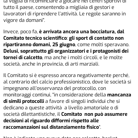
la voglia di ricominciare a giocare nei centri sportivi di
tutto il paese, consentendo a migliaia di gestori e
lavoratori di riprendere l’attività. Le regole saranno in
vigore da domani”.
Invece, poco fa,
è arrivata ancora una bocciatura, dal
Comitato tecnico scientifico
:
gli sport di contatto non
ripartiranno domani, 25 giugno
, come molti speravano.
Delusi, soprattutto gli organizzatori e i protagonisti dei
tornei di calcetto
, ma anche i molti circoli, e le molte
società, anche in provincia, di arti marziali.
Il Comitato si è espresso ancora negativamente perché,
al contrario del calcio professionistico, dove le società si
impegnano all’osservanza del protocollo, con
monitoraggi continui, “in considerazione della
mancanza
di simili protocolli
a favore di singoli individui che si
dedicano a queste attività a livello amatoriale o di
società dilettantistiche, il
Comitato non può assumere
decisioni al riguardo difformi rispetto alle
raccomanzaioni sul distanziamento fisico
“.