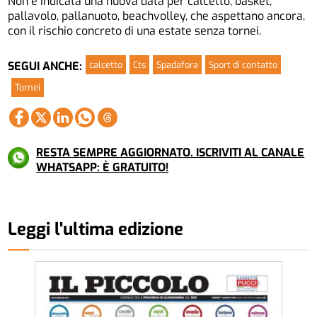
Non è indicata una nuova data per calcetto, basket,
pallavolo, pallanuoto, beachvolley, che aspettano ancora,
con il rischio concreto di una estate senza tornei.
calcetto
Cts
Spadafora
Sport di contatto
SEGUI ANCHE:
Tornei
RESTA SEMPRE AGGIORNATO. ISCRIVITI AL CANALE
WHATSAPP: È GRATUITO!
Leggi l'ultima edizione