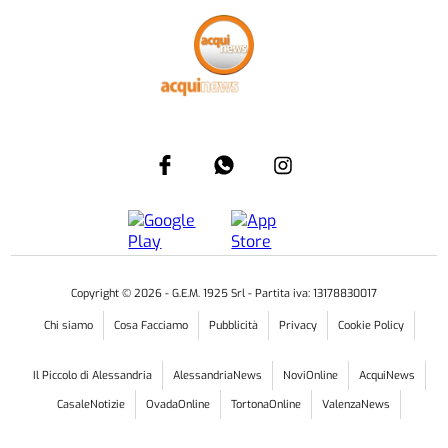
CULTURA & SPETTACOLI
NECESSITA DI UN URGENTE RESTAURO
Acqui Terme: salviamo il vecchio Texan
L'aereo si trova all'aviosuperficie di regione Barbato
4 AGOSTO 2026
ore
15:34