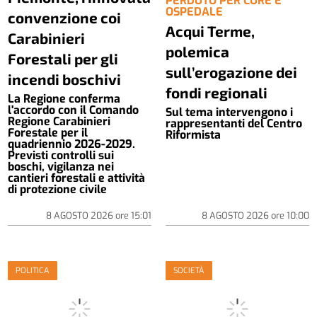
PERDUTO PER CURE E
OSPEDALE
convenzione coi
Acqui Terme,
Carabinieri
polemica
Forestali per gli
sull’erogazione dei
incendi boschivi
fondi regionali
La Regione conferma
l'accordo con il Comando
Sul tema intervengono i
Regione Carabinieri
rappresentanti del Centro
Forestale per il
Riformista
quadriennio 2026-2029.
Previsti controlli sui
boschi, vigilanza nei
cantieri forestali e attività
di protezione civile
8 AGOSTO 2026
ore
15:01
8 AGOSTO 2026
ore
10:00
POLITICA
SOCIETÀ